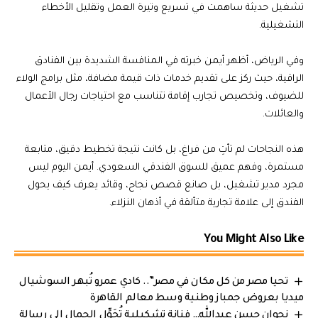
تشغيل حديثة ساهمت في تسريع وتيرة العمل وتقليل الأخطاء
التشغيلية.
وفي الرياض، أظهر أيمن خبرته في المنافسة الشديدة بين الفنادق
الراقية، حيث ركز على تقديم خدمات ذات قيمة مضافة، مثل برامج الولاء
للضيوف، وتخصيص تجارب إقامة تتناسب مع احتياجات رجال الأعمال
والعائلات.
هذه النجاحات لم تأتِ من فراغ، بل كانت نتيجة تخطيط دقيق، متابعة
مستمرة، وفهم عميق للسوق الفندقي السعودي. أيمن اليوم ليس
مجرد مدير تشغيل، بل صانع قصص نجاح، وقائد يعرف كيف يحول
الفندق إلى علامة تجارية متألقة في أذهان النزلاء.
You Might Also Like
تحيا مصر من كل مكان في مصر”.. كادي عمرو تُبهر السوشيال
ميديا بعروض جمباز وطنية وسط معالم القاهرة
نجوان حسن عبدالله… فنانة تشكيلية تُحَوِّل الجمال إلى رسالة