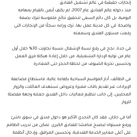
إنجازات حقيقية في عالم تشغيل الفنادق
منذ دخوله عالم الفنادق عام 2007، لم يكتفِ أيمن بالقيام بمهامه
اليومية، بل كان دائم السعي لتحقيق نتائج ملموسة تترك بصمة
واضحة. في كل مدينة عمل بها، ترك وراءه سجلًا من الإنجازات التي
رفعت مستوى الفندق وسمعته.
في جدة، نجح في رفع نسبة الإشغال بنسبة تجاوزت 30% خلال أول
عام من توليه الإدارة التشغيلية، من خلال إعادة هيكلة فرق العمل
وتحسين تجربة الضيوف من لحظة الحجز حتى المغادرة.
في الطائف، أدار المواسم السياحية بكفاءة عالية، فاستطاع مضاعفة
الإيرادات عبر تقديم باقات مميزة وعروض تستهدف العائلات والزوار
المحليين، إلى جانب تنظيم فعاليات داخل الفندق جعلته وجهة مفضلة
للزوار.
أما في جازان، فقد كان التحدي الأكبر هو دخول فندق في سوق ناشئ
ورفع مستواه ليصبح منافسًا للفنادق الكبرى. تمكن من تدريب الطاقم
على أعلى معايير الخدمة الفندقية، وتحسين المرافق، وإدخال أنظمة