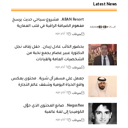
Latest News
ABAN Resort.. مشروع سياحي حديث يرسخ
مفهوم الضيافة الراقية في قلب العمارية
منوعات
3 أيام ago
بحضور النائب عادل زيدان.. حفل زفاف نجل
الدكتورة عبير عصام يجمع نخبة من
الشخصيات العامة والقيادات
منوعات
5 أيام ago
جعمل علي مسفر آل شرية.. محتوى يعكس
واقع الحياة اليومية وشغف عالم التجارة
منوعات
7 أيام ago
Negusflex.. صانع المحتوى الذي حوّل
الكوميديا إلى لغة عالمية
منوعات
7 أيام ago