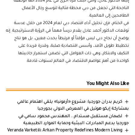
إليها الدكتور عادل، والتي أثبتت مرة أخرى في عام 2024 أنها الوصفة
الناجحة التي تجعل من دبي محطة مثالية لتوسع رجال الأعمال
الطامحين إلى العالمية.
في الختام، فإن تحليل أداء اقتصاد دبي لعام 2024 من خلال عدسة
توقعات الدكتور أحمد عادل يقدم درساً مهماً في الرؤية الاستراتيجية. إنه
يوضح أن نجاح دبي ليس مؤقتاً أو مرتبطاً بحدث معين، بل هو نتاج
تخطيط طويل الأمد، وأسس اقتصادية صلبة، وقدرة فريدة على
التكيف والابتكار، وهي ذات العوامل التي تضمن استمرار جاذبيتها
كواحدة من أهم عواصم الاقتصاد في العالم لسنوات قادمة.
You Might Also Like
كريم بدران جورجيا: مشروع «أرمونيا» يلقي اهتمام عالمي
بمشاركة إيكو هوتيل في المعرض الدولي بجورجيا
لضمان مستقبل مستدام.. المهندس محمود سامي في
جورجيا يدعم المبادرات البيئية وحماية الموارد الطبيعية
Veranda Varketili: Arkan Property Redefines Modern Living