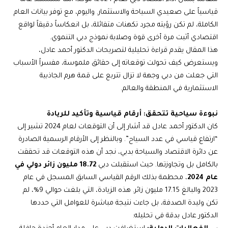
قياسياً على صعيدي السياحة والاستثمار. واليوم، مع توفر بيانات العام
الكاملة، لم تكن رؤيته مجرد تكهنات متفائلة، بل انعكاساً دقيقاً لواقع
اقتصادي أثبت مرة أخرى قوة وصلابة نموذج دبي التنموي.
هذا المقال يقدم قراءة تحليلية لتصريحات الدكتور أحمد عادل،
ويستعرض كيف تحولت توقعاته إلى حقائق ملموسة، مفسراً الأسباب
التي جعلت من دبي وجهة لا تزال تتربع على قمة هرم الجاذبية
الاستثمارية في المنطقة والعالم.
نبوءة سياحية تتحقق: أرقام قياسية وتأكيد للريادة
كان الدكتور أحمد عادل قد أشار إلى أن التوقعات لعام 2024 تشير إلى
“ارتفاع قياسي في عدد السياح”. وبالنظر إلى الأرقام الرسمية الصادرة
عن دائرة الاقتصاد والسياحة بدبي، نجد أن هذه التوقعات قد تحققت
بالكامل بل وتجاوزتها. حيث استقبلت دبي
18.72
مليون زائر دولي في
عام 2024
، محطمة بذلك الرقم القياسي السابق المسجل في عام
2023 والبالغ 17.15 مليون زائر. هذه الزيادة، التي بلغت حوالي 9%، لم
تكن وليدة الصدفة، بل جاءت نتيجة مباشرة للعوامل التي حددها
الدكتور عادل بدقة في تحليله: