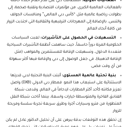
الفعاليات الدولية
:
استضافت دبي على مدار العام أجندة حافلة
بالفعاليات العالمية الكبرى، من مؤتمرات اقتصادية وتقنية ضخمة، إلى
بطولات رياضية عالمية مثل “كأس دبي العالمي” ومنافسات الجولف
والتنس، بالإضافة إلى المهرجانات الترفيهية والثقافية التي اجتذبت الزوار
من كافة أنحاء العالم.
التسهيلات في الحصول على التأشيرات
:
لعبت السياسات
الحكومية المرنة دوراً حاسماً، حيث ساهمت أنظمة التأشيرات السياحية
متعددة الدخول، وتسهيلات الإقامة للمستثمرين والمواهب (مثل
الإقامة الذهبية)، في جعل الوصول إلى دبي والإقامة فيها أكثر سهولة
من أي وقت مضى.
بنية تحتية عالمية المستوى
:
أثبتت البنية التحتية لدبي قدرتها
الاستثنائية على استيعاب هذا النمو. فمطار دبي الدولي (DXB) واصل
تعزيز مكانته كأحد أكثر المطارات ازدحاماً في العالم، وقدمت شبكة
الفنادق الفاخرة والمتوسطة خيارات واسعة، بينما أتاحت شبكة النقل
المتطورة من مترو وسيارات أجرة وطرق سريعة تجربة سلسة ومريحة
للزوار.
إن تحقق هذه التوقعات بدقة يبرهن على أن تحليل الدكتور عادل لم يكن