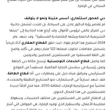
مبنياً على تمنيات، بل على فهم عميق للديناميكيات التي تحرك القطاع
السياحي في الإمارة.
دبي كمحور استثماري: أسس متينة ونمو لا يتوقف
لم تقتصر رؤية الدكتور عادل على السياحة، بل امتدت لتشمل جاذبية
دبي كمركز عالمي لرؤوس الأموال. وقد أرجع هذه الجاذبية إلى “بنيتها
التشريعية الداعمة وبيئتها الاقتصادية المستقرة”. وقد شهد عام
2024 استمرار هذا الزخم بقوة، حيث حقق
القطاع العقاري
أداءً تاريخياً
بتسجيل معاملات تجاوزت قيمتها 522 مليار درهم، في تأكيد واضح
على الثقة المستمرة من المستثمرين المحليين والدوليين.
كما واصل
قطاع الخدمات اللوجستية
ترسيخ مكانة دبي كحلقة
وصل رئيسية في سلاسل التجارة العالمية، مستفيداً من الموقع
الاستراتيجي ومرافق ميناء جبل علي ومطارات دبي. أما
قطاع الطاقة
،
فقد شهد تسارعاً في الاستثمارات نحو المشاريع النظيفة والمتجددة،
تماشياً مع استراتيجية الإمارات للطاقة 2050، مما فتح آفاقاً جديدة
للمستثمرين في هذا المجال الحيوي.
إن الانفتاح الكبير على المستثمرين من مختلف الجنسيات، وسهولة
ممارسة الأعمال، والاستقرار الذي توفره الإمارة، هي العوامل التي أشار