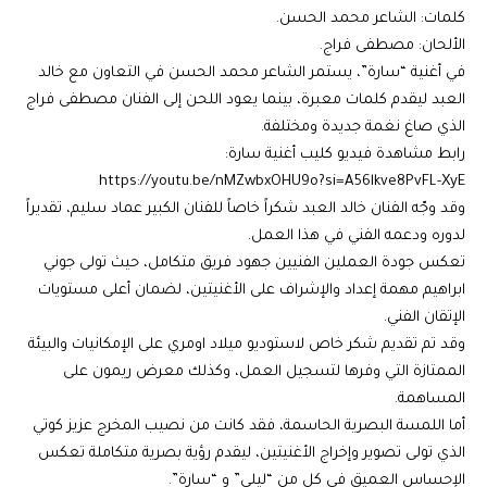
كلمات: الشاعر محمد الحسن.
الألحان: مصطفى فراج.
في أغنية “سارة”، يستمر الشاعر محمد الحسن في التعاون مع خالد
العبد ليقدم كلمات معبرة، بينما يعود اللحن إلى الفنان مصطفى فراج
الذي صاغ نغمة جديدة ومختلفة.
رابط مشاهدة فيديو كليب أغنية سارة:
https://youtu.be/nMZwbxOHU9o?si=A56lkve8PvFL-XyE
وقد وجّه الفنان خالد العبد شكراً خاصاً للفنان الكبير عماد سليم، تقديراً
لدوره ودعمه الفني في هذا العمل.
تعكس جودة العملين الفنيين جهود فريق متكامل، حيث تولى جوني
ابراهيم مهمة إعداد والإشراف على الأغنيتين، لضمان أعلى مستويات
الإتقان الفني.
وقد تم تقديم شكر خاص لاستوديو ميلاد اومري على الإمكانيات والبيئة
الممتازة التي وفرها لتسجيل العمل، وكذلك معرض ريمون على
المساهمة.
أما اللمسة البصرية الحاسمة، فقد كانت من نصيب المخرج عزيز كوتي
الذي تولى تصوير وإخراج الأغنيتين، ليقدم رؤية بصرية متكاملة تعكس
الإحساس العميق في كل من “ليلى” و “سارة”.