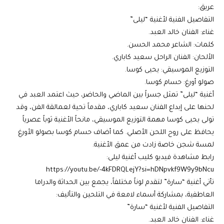
عريق:
التفاصيل الفنية لأغنية “ليلى”
غناء: الفنان خالد العبد.
كلمات: الشاعر محمد الحسن.
الألحان: الفنان الراحل سعيد كاباري.
التوزيع الموسيقي: يحيى كوسا.
صولو أورغ: حسام كوسا.
أغنية “ليلى” تمثل جسراً بين الماضي والحاضر، حيث اعتمد العبد في
لحنها على إبداع الفنان سعيد كاباري، مقدماً تحية لعمالقة الفن، وقد
تولى يحيى كوسا مهمة التوزيع الموسيقي، مانحاً الأغنية ثوباً عصرياً
يحافظ على روح اللحن الأصلي. كما أضاف حسام كوسا بصولو الأورغ
لمسة شجن خاصة زادت من عمق الأغنية.
رابط مشاهدة فيديو كليب أغنية ليلى:
https://youtu.be/-4kFDRQLejY?si=hDNpvkf9W9y9bNcu
تأتي أغنية “سارة” لتقدم لوناً مختلفاً، يجمع بين الحداثة والدراما
العاطفية، بمشاركة أسماء لامعة في التلحين والتأليف:
التفاصيل الفنية لأغنية “سارة”
غناء: الفنان خالد العبد.