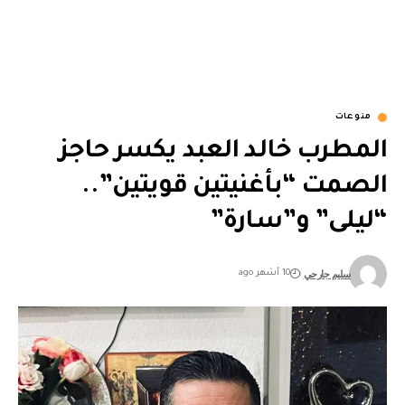
منوعات
المطرب خالد العبد يكسر حاجز
الصمت “بأغنيتين قويتين”..
“ليلى” و”سارة”
سليم جارحي
10 أشهر ago