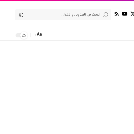
Aa
Font
Resizer