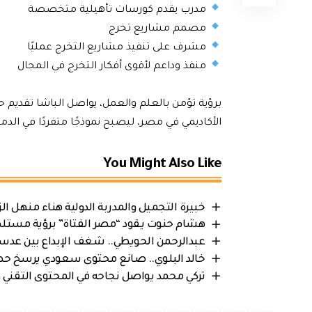
مدرب يقدم كورسات تأهيلية متخصصة
مصمم مشاريع تخرج
مشرف على تنفيذ مشاريع التخرج عمليًا
منفذ وداعم لأقوى أفكار التخرج في المجال
برؤية تؤمن بالعلم والعمل، يواصل الباشا تقديم حل
الأكاديمي في مصر، ليصبح نموذجًا متفردًا في الد
You Might Also Like
خبيرة التجميل والمدربة الدولية هناء منهل ال
هشام حنوت يقود “مصر الفتاة” برؤية مستلهم
عبدالرحمن الحويطي.. شغف الإبداع بين عدسة 
خالد البلوي.. صانع محتوى سعودي يرسخ حضو
تركي محمد يواصل نجاحه في المحتوى التقني ويحصد د