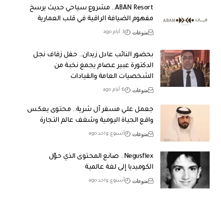
ABAN Resort.. مشروع سياحي حديث يرسخ
مفهوم الضيافة الراقية في قلب العمارية
منوعات
3 أيام ago
بحضور النائب عادل زيدان.. حفل زفاف نجل
الدكتورة عبير عصام يجمع نخبة من
الشخصيات العامة والقيادات
منوعات
6 أيام ago
جعمل علي مسفر آل شرية.. محتوى يعكس
واقع الحياة اليومية وشغف عالم التجارة
منوعات
أسبوع واحد ago
Negusflex.. صانع المحتوى الذي حوّل
الكوميديا إلى لغة عالمية
منوعات
أسبوع واحد ago