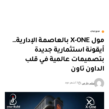
منوعات
مول X-ONE بالعاصمة الإدارية…
أيقونة استثمارية جديدة
بتصميمات عالمية في قلب
الداون تاون
سليم جارحي
7 أشهر ago