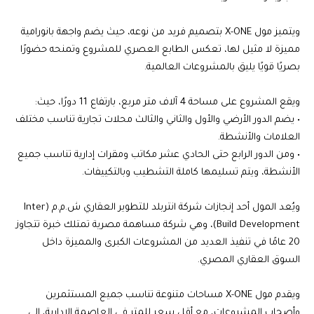
ويتميز مول X-ONE بتصميم فريد من نوعه، حيث يضم واجهة بانورامية
مميزة لا مثيل لها، تعكس الطابع العصري للمشروع وتمنحه حضورًا
بصريًا قويًا يليق بالمشروعات العالمية.
ويقع المشروع على مساحة 4 آلاف متر مربع، بارتفاع 11 دورًا، حيث:
• يضم الدور الأرضي والأول والثاني والثالث محلات تجارية تناسب مختلف
العلامات والأنشطة.
• ومن الدور الرابع حتى الحادي عشر مكاتب ومقرات إدارية تناسب جميع
الأنشطة، ويتم تسليمها كاملة التشطيب وبالتكييفات.
ويُعد المول أحد إنجازات شركة انتربلد للتطوير العقاري ش.م.م (Inter
Build Development)، وهي شركة مساهمة مصرية تمتلك خبرة تتجاوز
20 عامًا في تنفيذ العديد من المشروعات الكبرى والمميزة داخل
السوق العقاري المصري.
ويقدم مول X-ONE مساحات متنوعة تناسب جميع المستثمرين
وأصحاب المشروعات، مع أقل سعر للمتر في العاصمة الإدارية، إلى