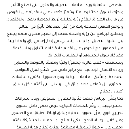
القصص الحقيقية وراء العلامات التجارية، والعقول التي تصنع التأثير
وتحرّك السوق محليًا وعالميًا. ويتميّز «كعب عالي» بقدرته على الغوص
في ما وراء الصورة، ليقدّم رؤية تحليلية تربط الموضة بالفكر، والاقتصاد،
والواقع المهني لصناعة باتت من أكثر الصناعات تأثيرًا في العالم.
وينطلق البرنامج من رؤية واضحة تهدف إلى تقديم محتوى ملهم يجمع
بين الخبرة، التحليل، والجانب الإنساني، في إطار إعلامي راقٍ ولغة قريبة
من الجمهور، مع الحرص على تقديم مادة قابلة للتداول وذات قيمة
مضافة، سواء للمشاهد أو للعلامات التجارية.
ويستهدف «كعب عالي» جمهورًا واعيًا ومهتمًا بالموضة والستايل
وريادة الأعمال الإبداعية، مع تركيز خاص على صُنّاع القرار، المواهب
الصاعدة، وعشّاق العلامات الراقية. وهو جمهور لا يكتفي باستهلاك
المحتوى، بل يتفاعل معه، ويثق في الرسائل التي تُقدَّم داخل سياق
أصيل ومحترم.
كما يمثّل البرنامج منصة مثالية للتعاون التسويقي وبناء الشراكات
الاستراتيجية، إذ يوفّر للعلامات التجارية فرص ظهور داخل محتوى
تحريري قوي يعزّز الصورة الذهنية ويخلق ارتباطًا حقيقيًا مع الجمهور.
ومن خلال الرعاية، الدمج الذكي للمنتج، أو الحملات المشتركة، يقدّم
«كعب عالي» حلولًا تسويقية مصمّمة بعناية تحترم هوية العلامة