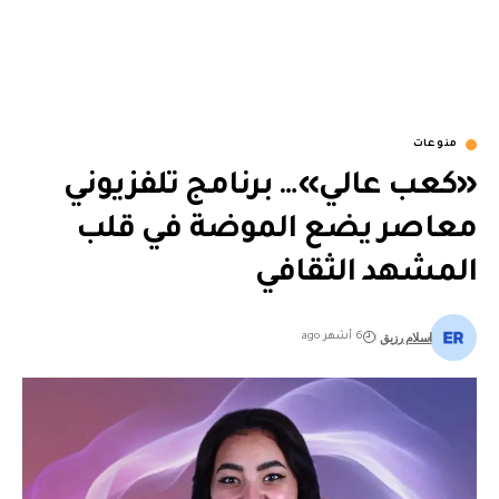
منوعات
«كعب عالي»… برنامج تلفزيوني
معاصر يضع الموضة في قلب
المشهد الثقافي
اسلام رزيق
6 أشهر ago