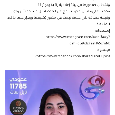
وتخاطب جمهورها في بيئة إعلامية راقية وموثوقة.
«كعب عالي» ليس مجرد برنامج عن الموضة، بل مساحة تأثير وحوار
وقيمة مضافة لكل علامة تبحث عن حضور يُشبهها ويعبّر عنها بذكاء.
للمتابعة:
إنستجرام:
https://www.instagram.com/kaab.3aaly?
igsh=dG9idzYzeHA5cmNk
فيسبوك:
https://www.facebook.com/share/1AtoHPJVr9/