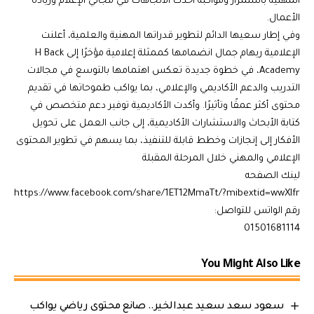
المهنية باستمرار ومواكبة أحدث الاتجاهات في مجالي الإعلام وريادة
الأعمال.
وفي إطار سعيها الدائم لتطوير قدراتها المهنية والعلمية، أعلنت
الإعلامية ريهام جمال انضمامها كممثلة إعلامية مؤخرًا إلى H Back
Academy، في خطوة جديدة تعكس اهتمامها بالتوسع في مجالات
التدريب والدعم الأكاديمي والإعلامي، بما يواكب طموحاتها في تقديم
محتوى أكثر عمقًا وتأثيرًا. وأكدت الأكاديمية توفير دعم متخصص في
كتابة الأبحاث والاستشارات الأكاديمية، إلى جانب العمل على تحويل
الأفكار إلى إنجازات وخطط قابلة للتنفيذ، بما يسهم في تطوير المحتوى
الإعلامي والمهني خلال المرحلة المقبلة
لينك الصفحه
https://www.facebook.com/share/1ET12MmaTt/?mibextid=wwXIfr
رقم الواتس للتواصل:
01501681114
You Might Also Like
سعود سعد سعيد عبدالخير.. صانع محتوى رياضي يواكب