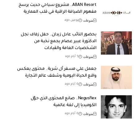
ABAN Resort.. مشروع سياحي حديث يرسخ
مفهوم الضيافة الراقية في قلب العمارية
منوعات
يومين ago
بحضور النائب عادل زيدان.. حفل زفاف نجل
الدكتورة عبير عصام يجمع نخبة من
الشخصيات العامة والقيادات
منوعات
5 أيام ago
جعمل علي مسفر آل شرية.. محتوى يعكس
واقع الحياة اليومية وشغف عالم التجارة
منوعات
6 أيام ago
Negusflex.. صانع المحتوى الذي حوّل
الكوميديا إلى لغة عالمية
منوعات
6 أيام ago