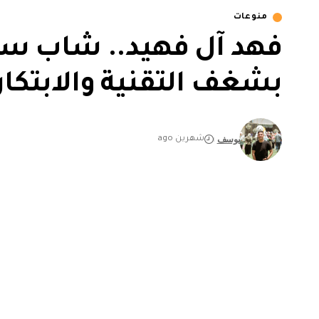
منوعات
فهد آل فهيد.. شاب س
بشغف التقنية والابتكار
يوسف
شهرين ago