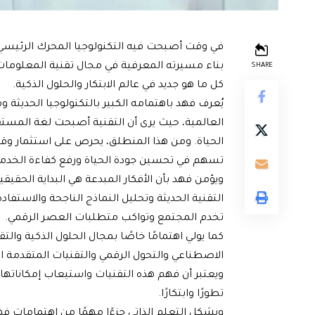
في وقت أصبحت فيه التكنولوجيا المحرك الرئيسي
بناء مسيرته المعرفية في مجال تقنية المعلومات
SHARE
كل ما هو جديد في عالم الابتكار والحلول الذكية.
يُعرف فهد باهتمامه الكبير بالتكنولوجيا الحديثة
العالمية، حيث يرى أن التقنية أصبحت لغة المستق
الحياة. ومن هذا المنطلق، يحرص على استثمار وقته
تسهم في تحسين جودة الحياة ورفع كفاءة الخدم
ويؤمن فهد بأن الأفكار المبدعة هي البداية الحقي
التقنية الحديثة وتحليل النماذج الناجحة والاستفا
تخدم المجتمع وتواكب متطلبات العصر الرقمي.
كما يولي اهتمامًا خاصًا بمجال الحلول الذكية وال
الاصطناعي والتحول الرقمي والتقنيات المتقدمة ا
ويعتبر أن فهم هذه التقنيات واستيعاب إمكانات
تطورًا وابتكارًا.
ويشكل التعلم الذاتي جزءًا مهمًا من اهتمامات