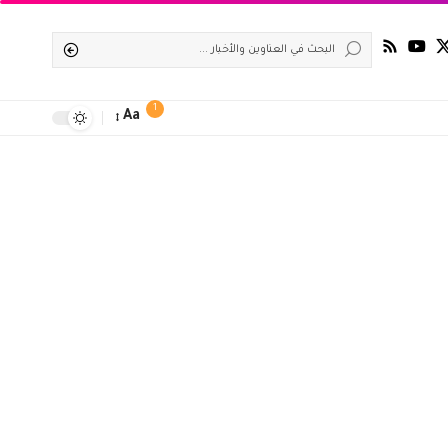
1
Aa
Font
Resizer