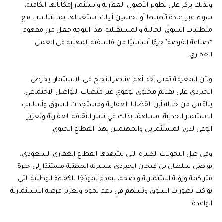
ولذلك يركز على تطوير الأصول العقارية واستثمار إمكاناتها الكامنة،
سواء عبر إعادة تأهيلها أو تحسين آليات استغلالها بما يتناسب مع
متطلبات السوق الحالية والمستقبلية. هذا التوجه جعل من مفهوم
“صناعة الفرصة” جزءًا أساسيًا من فلسفته المهنية في العمل
العقاري.
ولأن المعرفة تمثل أحد أهم عناصر النجاح في الاستثمار، يحرص
الحبردي على تقديم محتوى توعوي عبر منصات التواصل الاجتماعي،
يناقش من خلاله أبرز القضايا العقارية ومستجدات السوق وأساليب
الاستثمار الحديثة، مساهمًا بذلك في نشر الثقافة العقارية وتعزيز
الوعي لدى المستثمرين والمهتمين بهذا القطاع الحيوي.
وفي ظل التحولات الكبيرة التي يشهدها القطاع العقاري السعودي،
يواصل سلطان بن فيحان الحبردي مسيرته المهنية مستندًا إلى خبرة
متراكمة ورؤية استثمارية واضحة، ليقدم نموذجًا للكفاءة الوطنية التي
تواكب تطورات السوق وتسهم في دعم نموه وتعزيز فرصه الاستثمارية
الواعدة.