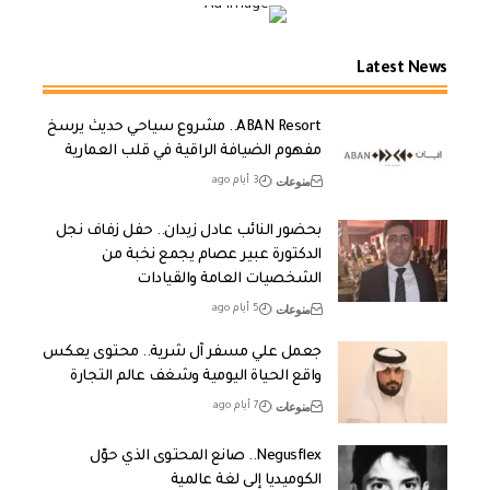
Latest News
ABAN Resort.. مشروع سياحي حديث يرسخ
مفهوم الضيافة الراقية في قلب العمارية
منوعات
3 أيام ago
بحضور النائب عادل زيدان.. حفل زفاف نجل
الدكتورة عبير عصام يجمع نخبة من
الشخصيات العامة والقيادات
منوعات
5 أيام ago
جعمل علي مسفر آل شرية.. محتوى يعكس
واقع الحياة اليومية وشغف عالم التجارة
منوعات
7 أيام ago
Negusflex.. صانع المحتوى الذي حوّل
الكوميديا إلى لغة عالمية