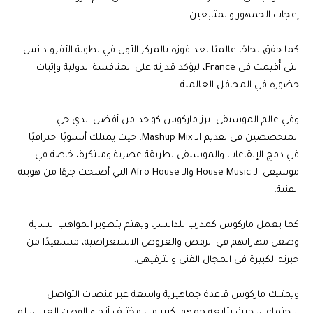
إعجاب الجمهور والمتابعين.
كما حقق نجاحًا عالميًا بعد فوزه بالمركز الأول في بطولة الأفرو دانس
التي أُقيمت في France، ليؤكد قدرته على المنافسة الدولية وإثبات
حضوره في المحافل العالمية.
وفي عالم الموسيقى، برز ماركوس كواحد من أفضل الدي جي
المتخصصين في تقديم الـ Mashup Mix، حيث يمتلك أسلوبًا احترافيًا
في دمج الإيقاعات والموسيقى بطريقة عصرية ومبتكرة، خاصة في
موسيقى الـ House Music والـ Afro House التي أصبحت جزءًا من هويته
الفنية.
كما يعمل ماركوس كمدرب للدانسر، ويهتم بتطوير المواهب الشابة
وصقل مهاراتهم في الرقص والعروض الاستعراضية، مستفيدًا من
خبرته الكبيرة في المجال الفني والترفيهي.
ويمتلك ماركوس قاعدة جماهيرية واسعة عبر منصات التواصل
الاجتماعي، حيث يتابعه جمهور كبير من مختلف أنحاء الوطن العربي، لما