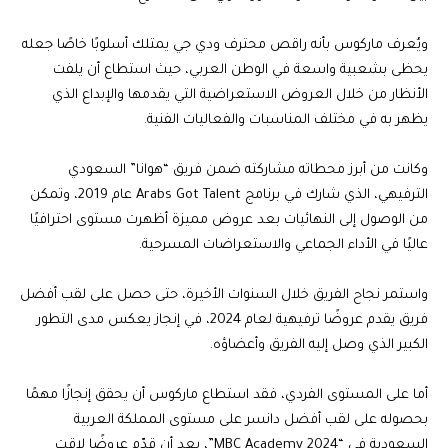
ويُعرف ماركوس بأنه راقص محترف ودي جي يمتلك أسلوبًا خاصًا جعله
يحظى بشعبية واسعة في الوطن العربي، حيث استطاع أن يلفت
الأنظار من خلال العروض الاستعراضية التي يقدمها والإبداع الذي
يظهر به في مختلف المناسبات والفعاليات الفنية.
وكانت من أبرز محطاته مشاركته ضمن فريق “هوانا” السعودي
الترفيهي، الذي شارك في برنامج Arabs Got Talent عام 2019، وتمكن
من الوصول إلى النهائيات بعد عروض مميزة أظهرت مستوى احترافيًا
عاليًا في الأداء الجماعي والاستعراضات المسرحية.
واستمر نجاح الفريق خلال السنوات الأخيرة، حتى حصل على لقب أفضل
فريق يقدم عروضًا ترفيهية لعام 2024، في إنجاز يعكس مدى التطور
الكبير الذي وصل إليه الفريق وأعضاؤه.
أما على المستوى الفردي، فقد استطاع ماركوس أن يحقق إنجازًا مهمًا
بحصوله على لقب أفضل دانسر على مستوى المملكة العربية
السعودية في “MBC Academy 2024”، بعد أن قدّم عروضًا لاقت