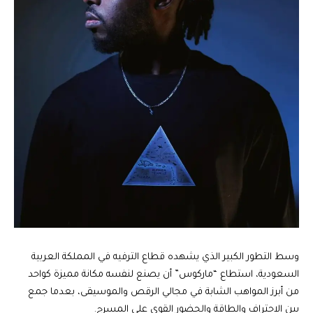
وسط التطور الكبير الذي يشهده قطاع الترفيه في المملكة العربية
السعودية، استطاع “ماركوس” أن يصنع لنفسه مكانة مميزة كواحد
من أبرز المواهب الشابة في مجالي الرقص والموسيقى، بعدما جمع
بين الاحتراف والطاقة والحضور القوي على المسرح.