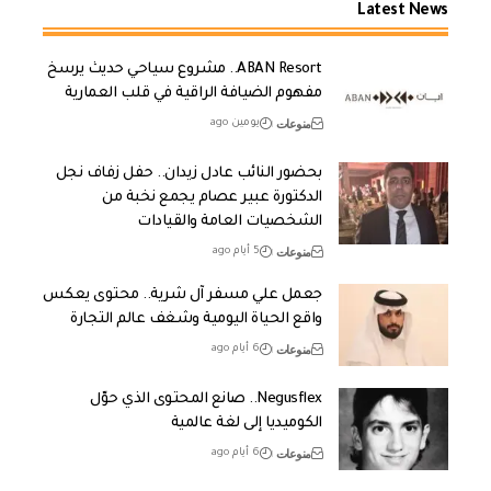
Latest News
ABAN Resort.. مشروع سياحي حديث يرسخ
مفهوم الضيافة الراقية في قلب العمارية
منوعات
يومين ago
بحضور النائب عادل زيدان.. حفل زفاف نجل
الدكتورة عبير عصام يجمع نخبة من
الشخصيات العامة والقيادات
منوعات
5 أيام ago
جعمل علي مسفر آل شرية.. محتوى يعكس
واقع الحياة اليومية وشغف عالم التجارة
منوعات
6 أيام ago
Negusflex.. صانع المحتوى الذي حوّل
الكوميديا إلى لغة عالمية
منوعات
6 أيام ago